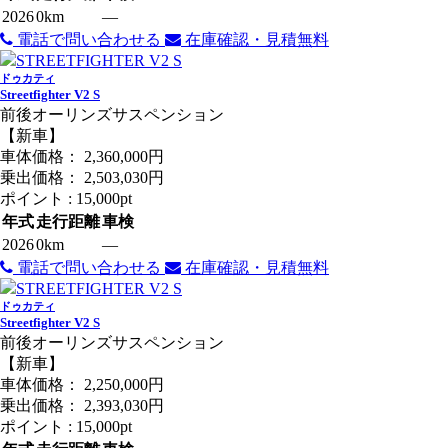
2026
0km
―
電話で問い合わせる
在庫確認・見積無料
ドゥカティ
Streetfighter V2 S
前後オーリンズサスペンション
【新車】
車体価格：
2,360,000
円
乗出価格：
2,503,030
円
ポイント :
15,000pt
年式
走行距離
車検
2026
0km
―
電話で問い合わせる
在庫確認・見積無料
ドゥカティ
Streetfighter V2 S
前後オーリンズサスペンション
【新車】
車体価格：
2,250,000
円
乗出価格：
2,393,030
円
ポイント :
15,000pt