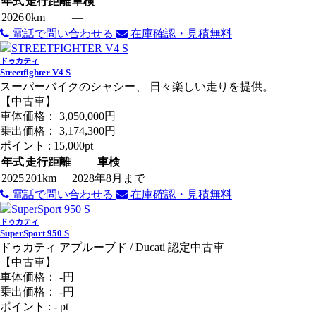
年式
走行距離
車検
2026
0km
―
電話で問い合わせる
在庫確認・見積無料
ドゥカティ
Streetfighter V4 S
スーパーバイクのシャシー、 日々楽しい走りを提供。
【中古車】
車体価格：
3,050,000
円
乗出価格：
3,174,300
円
ポイント :
15,000pt
年式
走行距離
車検
2025
201km
2028年8月まで
電話で問い合わせる
在庫確認・見積無料
ドゥカティ
SuperSport 950 S
ドゥカティ アプルーブド / Ducati 認定中古車
【中古車】
車体価格：
-
円
乗出価格：
-
円
ポイント : - pt