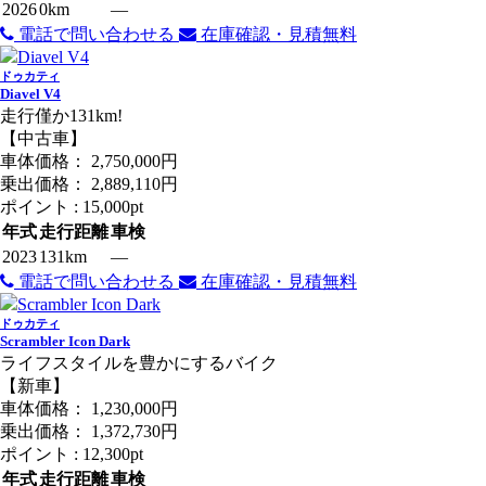
2026
0km
―
電話で問い合わせる
在庫確認・見積無料
ドゥカティ
Diavel V4
走行僅か131km!
【中古車】
車体価格：
2,750,000
円
乗出価格：
2,889,110
円
ポイント :
15,000pt
年式
走行距離
車検
2023
131km
―
電話で問い合わせる
在庫確認・見積無料
ドゥカティ
Scrambler Icon Dark
ライフスタイルを豊かにするバイク
【新車】
車体価格：
1,230,000
円
乗出価格：
1,372,730
円
ポイント :
12,300pt
年式
走行距離
車検