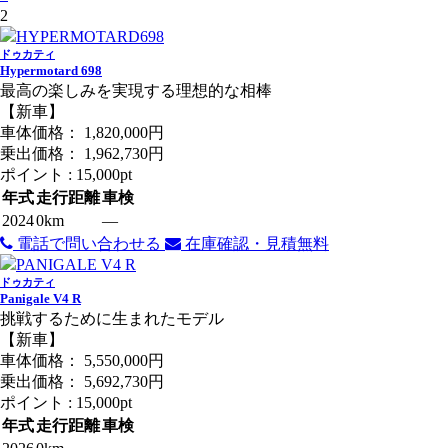
2
ドゥカティ
Hypermotard 698
最高の楽しみを実現する理想的な相棒
【新車】
車体価格：
1,820,000
円
乗出価格：
1,962,730
円
ポイント :
15,000pt
年式
走行距離
車検
2024
0km
―
電話で問い合わせる
在庫確認・見積無料
ドゥカティ
Panigale V4 R
挑戦するために生まれたモデル
【新車】
車体価格：
5,550,000
円
乗出価格：
5,692,730
円
ポイント :
15,000pt
年式
走行距離
車検