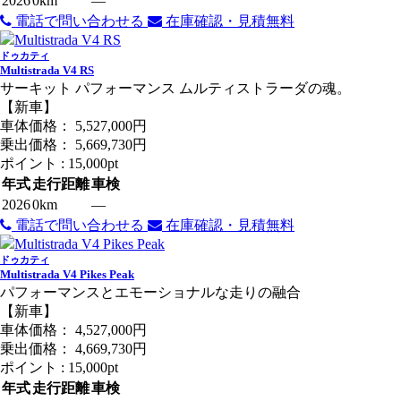
2026
0km
―
電話で問い合わせる
在庫確認・見積無料
ドゥカティ
Multistrada V4 RS
サーキット パフォーマンス ムルティストラーダの魂。
【新車】
車体価格：
5,527,000
円
乗出価格：
5,669,730
円
ポイント :
15,000pt
年式
走行距離
車検
2026
0km
―
電話で問い合わせる
在庫確認・見積無料
ドゥカティ
Multistrada V4 Pikes Peak
パフォーマンスとエモーショナルな走りの融合
【新車】
車体価格：
4,527,000
円
乗出価格：
4,669,730
円
ポイント :
15,000pt
年式
走行距離
車検