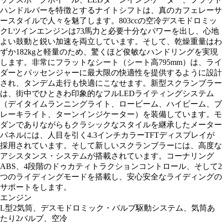
ハンドルバーを特徴とするナイトシフトは、真のカフェレーサ
ースタイルで人々を魅了します。803ccの空冷デスモドロミッ
クLツインエンジンは73馬力と必要十分なパワーを出し、心地
よい鼓動と鋭い加速を両立しています。そして、乾燥重量はわ
ずか182kgと軽量のため、驚くほど俊敏なハンドリングを実現
します。非常にフラットなシート（シート高795mm）は、ライ
ダーとパッセンジャーに最大限の快適性を提供するように設計
され、タンデム走行も快適にこなせます。新型スクランブラー
は、街中でひときわ印象的なフルLEDライティングシステム
（デイタイムランニングライト、ロービーム、ハイビーム、ブ
レーキライト、ターンインジケーター）を装備しています。モ
ダンでありながらもクラシックなスタイルを継承したメーター
パネルには、人目を引く4.3インチカラーTFTディスプレイが
採用されています。そして新しいスクランブラーには、高度な
アシスタンス・システムが搭載されています。コーナリング
ABS、4段階のドゥカティトラクションコントロール、そして2
つのライディングモードを搭載し、安心安全なライディングの
サポートをします。
エンジン
L型2気筒、デスモドロミック・バルブ駆動システム、気筒あ
たり2バルブ、空冷