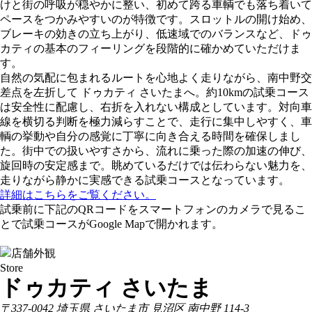
けと街の呼吸が穏やかに整い、初めて跨る車輌でも落ち着いて
ペースをつかみやすいのが特徴です。スロットルの開け始め、
ブレーキの効きの立ち上がり、低速域でのバランスなど、ドゥ
カティの基本のフィーリングを段階的に確かめていただけま
す。
自然の気配に包まれるルートを心地よく走りながら、南中野交
差点を左折して ドゥカティ さいたまへ。約10kmの試乗コース
は安全性に配慮し、右折を入れない構成としています。対向車
線を横切る判断を極力減らすことで、走行に集中しやすく、車
輌の挙動や自分の感覚に丁寧に向き合える時間を確保しまし
た。街中での扱いやすさから、流れに乗った際の加速の伸び、
旋回時の安定感まで。眺めているだけでは伝わらない魅力を、
走りながら静かに実感できる試乗コースとなっています。
詳細はこちらをご覧ください。
試乗前に下記のQRコードをスマートフォンのカメラで見るこ
とで試乗コースがGoogle Mapで開かれます。
Store
ドゥカティ さいたま
〒337-0042 埼玉県 さいたま市 見沼区 南中野 114-3