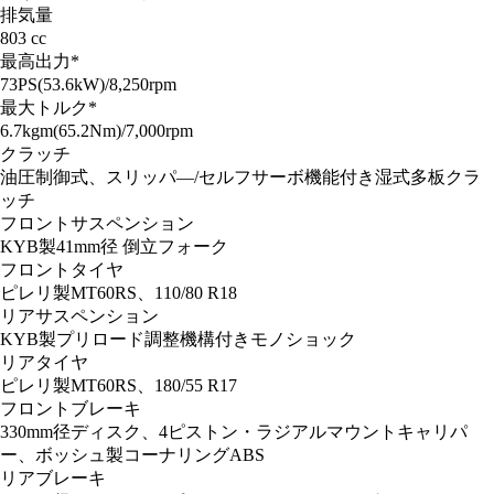
排気量
803 cc
最高出力*
73PS(53.6kW)/8,250rpm
最大トルク*
6.7kgm(65.2Nm)/7,000rpm
クラッチ
油圧制御式、スリッパ―/セルフサーボ機能付き湿式多板クラ
ッチ
フロントサスペンション
KYB製41mm径 倒立フォーク
フロントタイヤ
ピレリ製MT60RS、110/80 R18
リアサスペンション
KYB製プリロード調整機構付きモノショック
リアタイヤ
ピレリ製MT60RS、180/55 R17
フロントブレーキ
330mm径ディスク、4ピストン・ラジアルマウントキャリパ
ー、ボッシュ製コーナリングABS
リアブレーキ