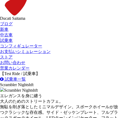
Ducati Saitama
ブログ
新車
中古車
試乗車
コンフィギュレーター
お支払いシミュレーション
ストア
お問い合わせ
営業カレンダー
【Test Ride / 試乗車】
試乗車一覧
Scrambler Nightshft
エレガンスを身に纏う
大人のためのストリートカフェ。
無駄を削ぎ落としたミニマルデザイン。スポークホイールが放
つクラシックな存在感。サイド・ゼッケンプレート、フルブラ
ックスポークホイール、LEDターンインジケーター、フラット