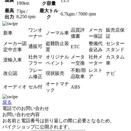
燃費
13.5
100km
ク容量
最高
最大トル
73ps /
6.7kgm / 7000 rpm
8,250 rpm
出力
ク
ワンオ
品質評
メーカ
販売店保
新車
ノーマル車
ーナー
価書
ー保証
証
メーカー認
盗難防止装
整備代
センター
通販可
ETC
定中古車
置
金込み
スタンド
社外マ
オリジナル
メータ
社外メ
カスタム
逆輸入車
フラー
ペイント
ー交換
ーター
車
フレー
不動/部
レスト
改公認
現状販売
ナビ
ム修正
品取車
ア
オートマチ
オーディオ
セル付
ABS
ック
戻る
電話でのお問い合わせ
お問い合わせ内容
お名前と電話番号は折り返しの際に必要となるため、
バイクショップに公開されます。