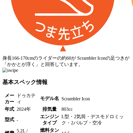
身長166-170cmのライダーの約60が Scrambler Iconの足つきが
「かかとが浮く」と回答しています。
基本スペック情報
メー
ドゥカテ
モデル名
Scrambler Icon
カー
ィ
年式
2024年
排気量
803cc
エンジン
L型・2気筒・デスモドロミッ
型式
-
タイプ
ク・2バルブ・空冷
燃料タン
5.2L /