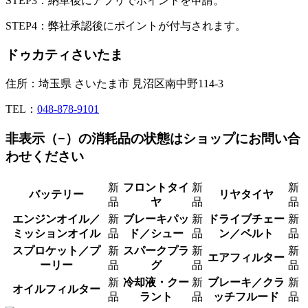
STEP3：納車後にアプリでポイントを申請。
STEP4：弊社承認後にポイントが付与されます。
ドゥカティさいたま
住所：埼玉県 さいたま市 見沼区南中野114-3
TEL：
048-878-9101
非表示（−）の消耗品の状態はショップにお問い合
わせください
新
フロントタイ
新
新
バッテリー
リヤタイヤ
品
ヤ
品
品
エンジンオイル／
新
ブレーキパッ
新
ドライブチェー
新
ミッションオイル
品
ド／シュー
品
ン／ベルト
品
スプロケット／プ
新
スパークプラ
新
新
エアフィルター
ーリー
品
グ
品
品
新
冷却液・クー
新
ブレーキ／クラ
新
オイルフィルター
品
ラント
品
ッチフルード
品