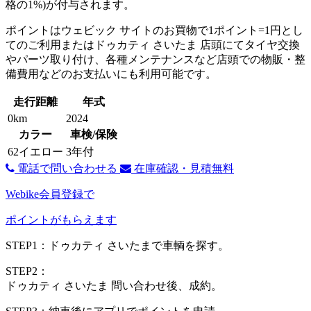
格の1%)が付与されます。
ポイントはウェビック サイトのお買物で1ポイント=1円とし
てのご利用またはドゥカティ さいたま 店頭にてタイヤ交換
やパーツ取り付け、各種メンテナンスなど店頭での物販・整
備費用などのお支払いにも利用可能です。
走行距離
年式
0km
2024
カラー
車検/保険
62イエロー
3年付
電話で問い合わせる
在庫確認・見積無料
Webike会員登録で
ポイントがもらえます
STEP1：ドゥカティ さいたまで車輌を探す。
STEP2：
ドゥカティ さいたま 問い合わせ後、成約。