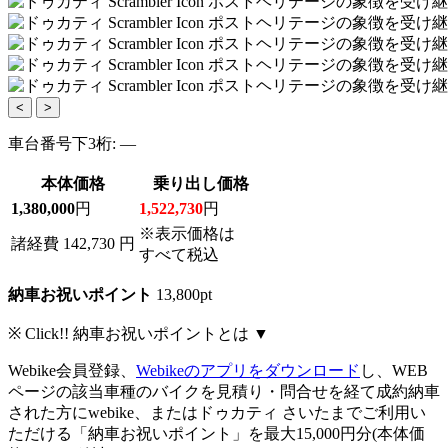
<
>
車台番号下3桁:
―
本体価格
乗り出し価格
1,380,000
円
1,522,730
円
※表示価格は
諸経費 142,730 円
すべて税込
納車お祝いポイント
13,800pt
※ Click!! 納車お祝いポイントとは ▼
Webike会員登録、
Webikeのアプリをダウンロード
し、WEB
ページの該当車種のバイクを見積り・問合せを経て成約納車
された方にwebike、またはドゥカティ さいたまでご利用い
ただける「納車お祝いポイント」を最大15,000円分(本体価