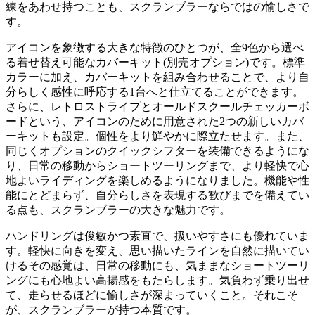
練をあわせ持つことも、スクランブラーならではの愉しさで
す。
アイコンを象徴する大きな特徴のひとつが、全9色から選べ
る着せ替え可能なカバーキット(別売オプション)です。標準
カラーに加え、カバーキットを組み合わせることで、より自
分らしく感性に呼応する1台へと仕立てることができます。
さらに、レトロストライプとオールドスクールチェッカーボ
ードという、アイコンのために用意された2つの新しいカバ
ーキットも設定。個性をより鮮やかに際立たせます。また、
同じくオプションのクイックシフターを装備できるようにな
り、日常の移動からショートツーリングまで、より軽快で心
地よいライディングを楽しめるようになりました。機能や性
能にとどまらず、自分らしさを表現する歓びまでを備えてい
る点も、スクランブラーの大きな魅力です。
ハンドリングは俊敏かつ素直で、扱いやすさにも優れていま
す。軽快に向きを変え、思い描いたラインを自然に描いてい
けるその感覚は、日常の移動にも、気ままなショートツーリ
ングにも心地よい高揚感をもたらします。気負わず乗り出せ
て、走らせるほどに愉しさが深まっていくこと。それこそ
が、スクランブラーが持つ本質です。