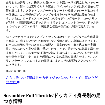
走りもまた鮮烈です。軽快さと扱いやすさを高い水準で両立したパッケー
ジにより、街中では素早く向きを変え、ワインディングでは鋭く機敏な応
答を返します。フラットでスポーティなシートや軽量シャシーがもたらす
一体感は、この車輌のアグレッシブな性格をいっそう鮮明に際立たせま
す。さらに、ロードとスポーツの2つのライディングモード、コーナリン
グABS、4段階調整式のドゥカティ トラクション コントロール、ドゥカテ
ィ クイック シフトを備え、刺激的な個性を現代的な制御で支えていま
す。
4.3インチカラーTFTディスプレイやフルLEDライティングなどの先進装備
も充実し、荒々しいだけでは終わらない洗練さがこの車輌にはあります。
レースに着想を得たむき出しの気配と、日常のなかで磨き込まれた実用
性。そのふたつが高い次元で重なり合うことで、跨るたびに気分を昂らせ
る存在として、このモデルは確かな魅力を放ちます。エンジンをかける前
から気分を高め、走り出した瞬間にその名の意味を実感させること。スク
ランブラー フル スロットルの価値は、まさにその鮮烈なアグレッシブさ
にあります。
Ducati WEBSITE:
さらに詳しい情報はドゥカティジャパンのサイトでご覧いただ
けます
Scrambler Full Throttle/ドゥカティ身長別の足
つき情報