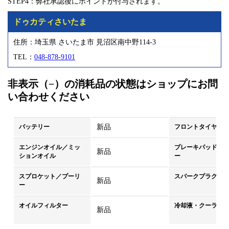
STEP4：弊社承認後にポイントが付与されます。
ドゥカティさいたま
住所：埼玉県 さいたま市 見沼区南中野114-3
TEL：
048-878-9101
非表示（−）の消耗品の状態はショップにお問
い合わせください
バッテリー
新品
フロントタイヤ
エンジンオイル／ミッ
ブレーキパッド／
新品
ションオイル
ー
スプロケット／プーリ
スパークプラグ
新品
ー
オイルフィルター
冷却液・クーラン
新品