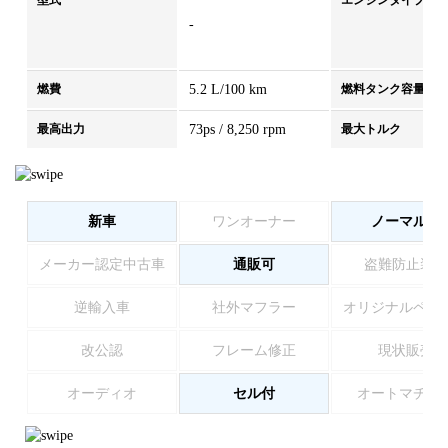
型式
エンジンタイプ
-
燃費
5.2 L/100 km
燃料タンク容量
最高出力
73ps / 8,250 rpm
最大トルク
新車
ワンオーナー
ノーマル車
メーカー認定中古車
通販可
盗難防止装置
逆輸入車
社外マフラー
オリジナルペイ
改公認
フレーム修正
現状販売
オーディオ
セル付
オートマチッ