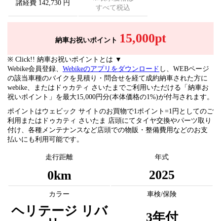
諸経費 142,730 円
すべて税込
15,000pt
納車お祝いポイント
※ Click!! 納車お祝いポイントとは ▼
Webike会員登録、
Webikeのアプリをダウンロード
し、WEBページ
の該当車種のバイクを見積り・問合せを経て成約納車された方に
webike、またはドゥカティ さいたまでご利用いただける「納車お
祝いポイント」を最大15,000円分(本体価格の1%)が付与されます。
ポイントはウェビック サイトのお買物で1ポイント=1円としてのご
利用またはドゥカティ さいたま 店頭にてタイヤ交換やパーツ取り
付け、各種メンテナンスなど店頭での物販・整備費用などのお支
払いにも利用可能です。
走行距離
年式
2025
0km
カラー
車検/保険
ヘリテージ リバ
3年付