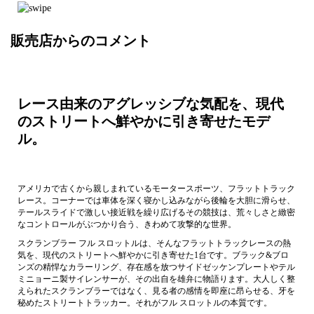
販売店からのコメント
レース由来のアグレッシブな気配を、現代
のストリートへ鮮やかに引き寄せたモデ
ル。
アメリカで古くから親しまれているモータースポーツ、フラットトラック
レース。コーナーでは車体を深く寝かし込みながら後輪を大胆に滑らせ、
テールスライドで激しい接近戦を繰り広げるその競技は、荒々しさと緻密
なコントロールがぶつかり合う、きわめて攻撃的な世界。
スクランブラー フル スロットルは、そんなフラットトラックレースの熱
気を、現代のストリートへ鮮やかに引き寄せた1台です。ブラック&ブロ
ンズの精悍なカラーリング、存在感を放つサイドゼッケンプレートやテル
ミニョーニ製サイレンサーが、その出自を雄弁に物語ります。大人しく整
えられたスクランブラーではなく、見る者の感情を即座に昂らせる、牙を
秘めたストリートトラッカー。それがフル スロットルの本質です。