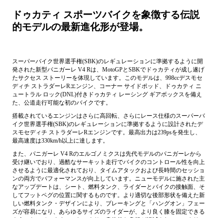
ドゥカティ スポーツバイクを象徴する伝説
的モデルの最新進化形が登場。
スーパーバイク世界選手権(SBK)のレギュレーションに準拠するように開
発された新型パニガーレ V4 Rは、MotoGPとSBKでドゥカティが成し遂げ
たサクセス ストーリーを体現しています。このモデルは、998ccデスモセ
ディチ ストラダーレRエンジン、コーナー サイドポッド、ドゥカティ ニ
ュートラル ロック(DNL)付きドゥカティ レーシング ギアボックスを備え
た、公道走行可能な初のバイクです。
搭載されているエンジンはさらに高回転、さらにレース仕様のスーパーバ
イク世界選手権(SBK)のレギュレーションに準拠するように設計されたデ
スモセディチ ストラダーレRエンジンです。最高出力は239psを発生し、
最高速度は330km/h以上に達します。
また、パニガーレ V4 Rのエルゴノミクスは先代モデルのパニガーレから
受け継いでおり、過酷なサーキット走行でバイクのコントロール性を向上
させるように最適化されており、タイムアタックおよび長時間のセッショ
ンの両方でパフォーマンスが向上しています。ニューモデルに施された主
なアップデートは、シート、燃料タンク、ライダーとバイクの接触面、そ
してフットペグの位置に関するものです。より適切な後部形状を備えた新
しい燃料タンク・デザインにより、ブレーキングと「ハングオン」フェー
ズが容易になり、あらゆるサイズのライダーが、より良く膝を固定できる