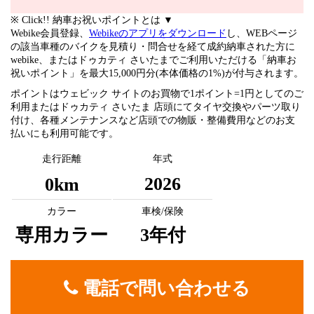
※ Click!! 納車お祝いポイントとは ▼
Webike会員登録、
Webikeのアプリをダウンロード
し、WEBページ
の該当車種のバイクを見積り・問合せを経て成約納車された方に
webike、またはドゥカティ さいたまでご利用いただける「納車お
祝いポイント」を最大15,000円分(本体価格の1%)が付与されます。
ポイントはウェビック サイトのお買物で1ポイント=1円としてのご
利用またはドゥカティ さいたま 店頭にてタイヤ交換やパーツ取り
付け、各種メンテナンスなど店頭での物販・整備費用などのお支
払いにも利用可能です。
走行距離
年式
2026
0km
カラー
車検/保険
専用カラー
3年付
電話で問い合わせる