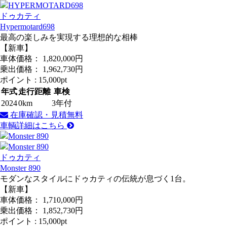
ドゥカティ
Hypermotard698
最高の楽しみを実現する理想的な相棒
【新車】
車体価格：
1,820,000
円
乗出価格：
1,962,730
円
ポイント :
15,000pt
年式
走行距離
車検
2024
0km
3年付
在庫確認・見積無料
車輌詳細はこちら
ドゥカティ
Monster 890
モダンなスタイルにドゥカティの伝統が息づく1台。
【新車】
車体価格：
1,710,000
円
乗出価格：
1,852,730
円
ポイント :
15,000pt