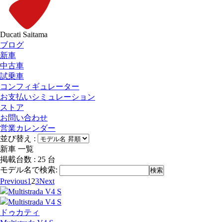
Ducati Saitama
ブログ
新車
中古車
試乗車
コンフィギュレーター
お支払いシミュレーション
ストア
お問い合わせ
営業カレンダー
並び替え :
新車 一覧
掲載台数 : 25 台
モデル名で検索:
検索
Previous
1
2
3
Next
ドゥカティ