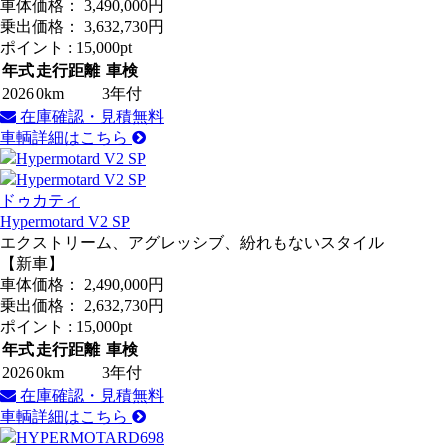
車体価格：
3,490,000
円
乗出価格：
3,632,730
円
ポイント :
15,000pt
年式
走行距離
車検
2026
0km
3年付
在庫確認・見積無料
車輌詳細はこちら
ドゥカティ
Hypermotard V2 SP
エクストリーム、アグレッシブ、紛れもないスタイル
【新車】
車体価格：
2,490,000
円
乗出価格：
2,632,730
円
ポイント :
15,000pt
年式
走行距離
車検
2026
0km
3年付
在庫確認・見積無料
車輌詳細はこちら