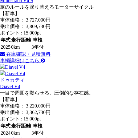
Multistrada V4 S
旅のルールを塗り替えるモーターサイクル
【新車】
車体価格：
3,727,000
円
乗出価格：
3,869,730
円
ポイント :
15,000pt
年式
走行距離
車検
2025
0km
3年付
在庫確認・見積無料
車輌詳細はこちら
ドゥカティ
Diavel V4
一目で周囲を黙らせる、圧倒的な存在感。
【新車】
車体価格：
3,220,000
円
乗出価格：
3,362,730
円
ポイント :
15,000pt
年式
走行距離
車検
2024
0km
3年付