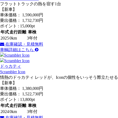
フラットトラックの熱を宿す1台
【新車】
車体価格：
1,590,000
円
乗出価格：
1,732,730
円
ポイント :
15,000pt
年式
走行距離
車検
2025
0km
3年付
在庫確認・見積無料
車輌詳細はこちら
ドゥカティ
Scrambler Icon
情熱のドゥカティ レッドが、Iconの個性をいっそう際立たせる
【新車】
車体価格：
1,380,000
円
乗出価格：
1,522,730
円
ポイント :
13,800pt
年式
走行距離
車検
2024
0km
3年付
在庫確認・見積無料