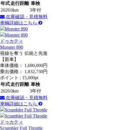
年式
走行距離
車検
2026
0km
3年付
在庫確認・見積無料
車輌詳細はこちら
ドゥカティ
Monster 890
視線を奪う 伝統と先進
【新車】
車体価格：
1,690,000
円
乗出価格：
1,832,730
円
ポイント :
15,000pt
年式
走行距離
車検
2026
0km
3年付
在庫確認・見積無料
車輌詳細はこちら
ドゥカティ
Scrambler Full Throttle