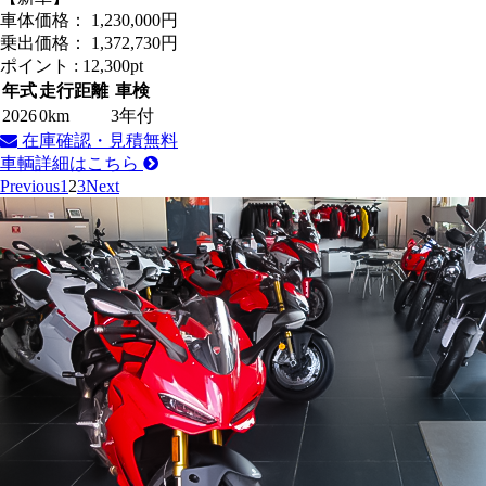
車体価格：
1,230,000
円
乗出価格：
1,372,730
円
ポイント :
12,300pt
年式
走行距離
車検
2026
0km
3年付
在庫確認・見積無料
車輌詳細はこちら
Previous
1
2
3
Next