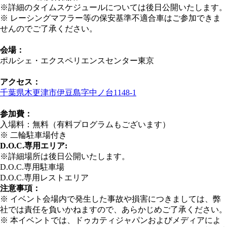
※詳細のタイムスケジュールについては後日公開いたします。
※ レーシングマフラー等の保安基準不適合車はご参加できま
せんのでご了承ください。
会場：
ポルシェ・エクスペリエンスセンター東京
アクセス：
千葉県木更津市伊豆島字中ノ台1148-1
参加費：
入場料：無料（有料プログラムもございます）
※ 二輪駐車場付き
D.O.C.専用エリア:
※詳細場所は後日公開いたします。
D.O.C.専用駐車場
D.O.C.専用レストエリア
注意事項：
※ イベント会場内で発生した事故や損害につきましては、弊
社では責任を負いかねますので、あらかじめご了承ください。
※ 本イベントでは、ドゥカティジャパンおよびメディアによ