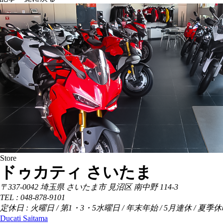
Store
ドゥカティ さいたま
〒337-0042 埼玉県 さいたま市 見沼区 南中野 114-3
TEL : 048-878-9101
定休日 : 火曜日 / 第1・3・5水曜日 / 年末年始 / 5月連休 / 夏季
Ducati Saitama